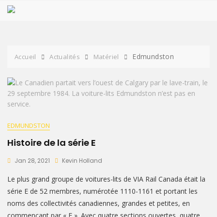
Passer
au
contenu
Edmundston
Accueil
Actualités
Matériel
EDMUNDSTON
Histoire de la série E
Jan 28, 2021
Kevin Holland
Le plus grand groupe de voitures-lits de VIA Rail Canada était la
série E de 52 membres, numérotée 1110-1161 et portant les
noms des collectivités canadiennes, grandes et petites, en
commençant par « E ». Avec quatre sections ouvertes, quatre