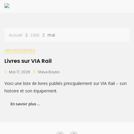
Passer
au
contenu
mai
Accueil
2026
UNCATEGORIZED
Livres sur VIA Rail
Mai 17, 2026
Steve Boyko
Voici une liste de livres publiés principalement sur VIA Rail – son
histoire et son équipement.
En savoir plus ...